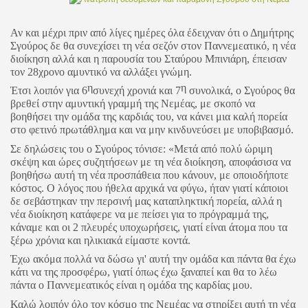
Αν και μέχρι πριν από λίγες ημέρες όλα έδειχναν ότι ο Δημήτρης
Σγούρος δε θα συνεχίσει τη νέα σεζόν στον Παννεμεατικό, η νέα
διοίκηση αλλά και η παρουσία του Σταύρου Μπινιάρη, έπεισαν
τον 28χρονο αμυντικό να αλλάξει γνώμη.
η
η
Έτσι λοιπόν για 6
συνεχή χρονιά και 7
συνολικά, ο Σγούρος θα
βρεθεί στην αμυντική γραμμή της Νεμέας, με σκοπό να
βοηθήσει την ομάδα της καρδιάς του, να κάνει μια καλή πορεία
στο φετινό πρωτάθλημα και να μην κινδυνεύσει με υποβιβασμό.
Σε δηλώσεις του ο Σγούρος τόνισε: «Μετά από πολύ ώριμη
σκέψη και ώρες συζητήσεων με τη νέα διοίκηση, αποφάσισα να
βοηθήσω αυτή τη νέα προσπάθεια που κάνουν, με οποιοδήποτε
κόστος. Ο λόγος που ήθελα αρχικά να φύγω, ήταν γιατί κάποιοι
δε σεβάστηκαν την περσινή μας καταπληκτική πορεία, αλλά η
νέα διοίκηση κατάφερε να με πείσει για το πρόγραμμά της,
κάναμε και οι 2 πλευρές υποχωρήσεις, γιατί είναι άτομα που τα
ξέρω χρόνια και ηλικιακά είμαστε κοντά.
Έχω ακόμα πολλά να δώσω γι' αυτή την ομάδα και πάντα θα έχω
κάτι να της προσφέρω, γιατί όπως έχω ξαναπεί και θα το λέω
πάντα ο Παννεμεατικός είναι η ομάδα της καρδίας μου.
Καλώ λοιπόν όλο τον κόσμο της Νεμέας να στηρίξει αυτή τη νέα