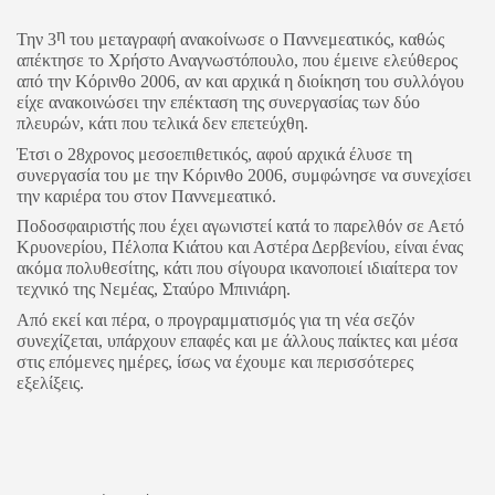
η
Την 3
του μεταγραφή ανακοίνωσε ο Παννεμεατικός, καθώς
απέκτησε το Χρήστο Αναγνωστόπουλο, που έμεινε ελεύθερος
από την Κόρινθο 2006, αν και αρχικά η διοίκηση του συλλόγου
είχε ανακοινώσει την επέκταση της συνεργασίας των δύο
πλευρών, κάτι που τελικά δεν επετεύχθη.
Έτσι ο 28χρονος μεσοεπιθετικός, αφού αρχικά έλυσε τη
συνεργασία του με την Κόρινθο 2006, συμφώνησε να συνεχίσει
την καριέρα του στον Παννεμεατικό.
Ποδοσφαιριστής που έχει αγωνιστεί κατά το παρελθόν σε Αετό
Κρυονερίου, Πέλοπα Κιάτου και Αστέρα Δερβενίου, είναι ένας
ακόμα πολυθεσίτης, κάτι που σίγουρα ικανοποιεί ιδιαίτερα τον
τεχνικό της Νεμέας, Σταύρο Μπινιάρη.
Από εκεί και πέρα, ο προγραμματισμός για τη νέα σεζόν
συνεχίζεται, υπάρχουν επαφές και με άλλους παίκτες και μέσα
στις επόμενες ημέρες, ίσως να έχουμε και περισσότερες
εξελίξεις.