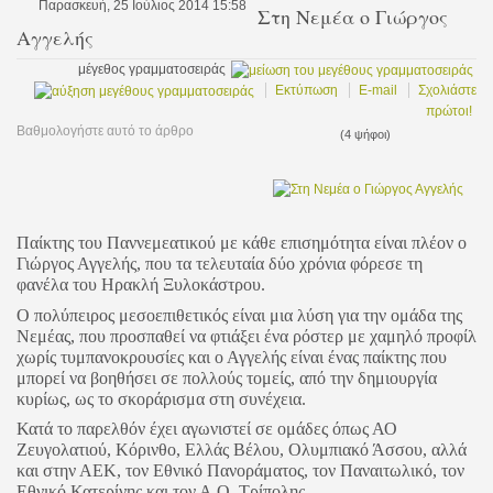
Παρασκευή, 25 Ιούλιος 2014 15:58
Στη Νεμέα ο Γιώργος
Αγγελής
μέγεθος γραμματοσειράς
Εκτύπωση
E-mail
Σχολιάστε
πρώτοι!
Βαθμολογήστε αυτό το άρθρο
(4 ψήφοι)
Παίκτης του Παννεμεατικού με κάθε επισημότητα είναι πλέον ο
Γιώργος Αγγελής, που τα τελευταία δύο χρόνια φόρεσε τη
φανέλα του Ηρακλή Ξυλοκάστρου.
Ο πολύπειρος μεσοεπιθετικός είναι μια λύση για την ομάδα της
Νεμέας, που προσπαθεί να φτιάξει ένα ρόστερ με χαμηλό προφίλ
χωρίς τυμπανοκρουσίες και ο Αγγελής είναι ένας παίκτης που
μπορεί να βοηθήσει σε πολλούς τομείς, από την δημιουργία
κυρίως, ως το σκοράρισμα στη συνέχεια.
Κατά το παρελθόν έχει αγωνιστεί σε ομάδες όπως ΑΟ
Ζευγολατιού, Κόρινθο, Ελλάς Βέλου, Ολυμπιακό Άσσου, αλλά
και στην ΑΕΚ, τον Εθνικό Πανοράματος, τον Παναιτωλικό, τον
Εθνικό Κατερίνης και τον Α.Ο. Τρίπολης.