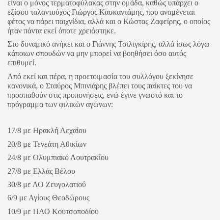
είναι ο μόνος τερματοφύλακας στην ομάδα, καθώς υπάρχει ο
εξίσου ταλαντούχος Γιώργος Κασκαντάμης, που αναμένεται
φέτος να πάρει παιχνίδια, αλλά και ο Κώστας Ζαφείρης, ο οποίος
ήταν πάντα εκεί όποτε χρειάστηκε.
Στο δυναμικό ανήκει και ο Γιάννης Τσιλιγκίρης, αλλά ίσως λόγω
κάποιων σπουδών να μην μπορεί να βοηθήσει όσο αυτός
επιθυμεί.
Από εκεί και πέρα, η προετοιμασία του συλλόγου ξεκίνησε
κανονικά, ο Σταύρος Μπινιάρης βλέπει τους παίκτες του να
προσπαθούν στις προπονήσεις, ενώ έγινε γνωστό και το
πρόγραμμα των φιλικών αγώνων:
17/8 με Ηρακλή Λεχαίου
20/8 με Τενεάτη Αθικίων
24/8 με Ολυμπιακό Λουτρακίου
27/8 με Ελλάς Βέλου
30/8 με ΑΟ Ζευγολατιού
6/9 με Αγίους Θεοδώρους
10/9 με ΠΑΟ Κουτσοποδίου