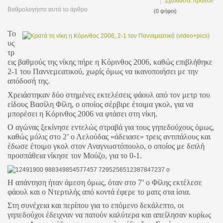
Σχολιάστε πρώτοι!
Βαθμολογήστε αυτό το άρθρο
(0 ψήφοι)
Το
υς
τρ
εις βαθμούς της νίκης πήρε η Κόρινθος 2006, καθώς επιβλήθηκε
2-1 του Παννεμεατικού, χωρίς όμως να ικανοποιήσει με την
απόδοσή της.
Χρειάστηκαν δύο στημένες εκτελέσεις φάουλ από τον μετρ του
είδους Βασίλη Φίλη, ο οποίος σέρβιρε έτοιμα γκολ, για να
μπορέσει η Κόρινθος 2006 να φτάσει στη νίκη.
Ο αγώνας ξεκίνησε εντελώς στραβά για τους γηπεδούχους όμως,
καθώς μόλις στο 2’ ο Λελούδας «άδειασε» τρεις αντιπάλους και
έδωσε έτοιμο γκολ στον Αναγνωστόπουλο, ο οποίος με διπλή
προσπάθεια νίκησε τον Μούζο, για το 0-1.
Η απάντηση ήταν άμεση όμως, όταν στο 7’ ο Φίλης εκτέλεσε
φάουλ και ο Ντερτιλής από κοντά έφερε το ματς στα ίσια.
Στη συνέχεια και περίπου για το επόμενο δεκάλεπτο, οι
γηπεδούχοι έδειχναν να πατούν καλύτερα και απείλησαν κυρίως