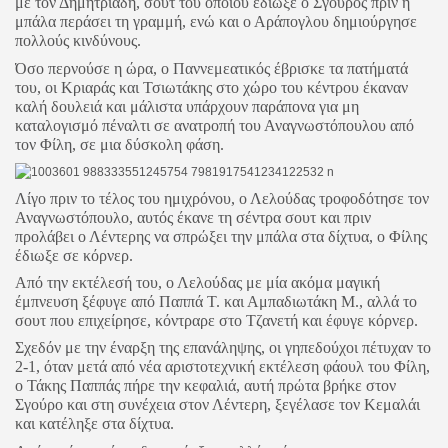
με τον Δημητριάδη, σουτ του οποίου έδιωξε ο Σγούρος πριν η
μπάλα περάσει τη γραμμή, ενώ και ο Αράπογλου δημιούργησε
πολλούς κινδύνους.
Όσο περνούσε η ώρα, ο Παννεμεατικός έβρισκε τα πατήματά
του, οι Κριαράς και Τσιωτάκης στο χώρο του κέντρου έκαναν
καλή δουλειά και μάλιστα υπάρχουν παράπονα για μη
καταλογισμό πέναλτι σε ανατροπή του Αναγνωστόπουλου από
τον Φίλη, σε μια δύσκολη φάση.
Λίγο πριν το τέλος του ημιχρόνου, ο Λελούδας τροφοδότησε τον
Αναγνωστόπουλο, αυτός έκανε τη σέντρα σουτ και πριν
προλάβει ο Λέντερης να σπρώξει την μπάλα στα δίχτυα, ο Φίλης
έδιωξε σε κόρνερ.
Από την εκτέλεσή του, ο Λελούδας με μία ακόμα μαγική
έμπνευση ξέφυγε από Παππά Τ. και Αμπαδιωτάκη Μ., αλλά το
σουτ που επιχείρησε, κόντραρε στο Τζανετή και έφυγε κόρνερ.
Σχεδόν με την έναρξη της επανάληψης, οι γηπεδούχοι πέτυχαν το
2-1, όταν μετά από νέα αριστοτεχνική εκτέλεση φάουλ του Φίλη,
ο Τάκης Παππάς πήρε την κεφαλιά, αυτή πρώτα βρήκε στον
Σγούρο και στη συνέχεια στον Λέντερη, ξεγέλασε τον Κεμαλάι
και κατέληξε στα δίχτυα.