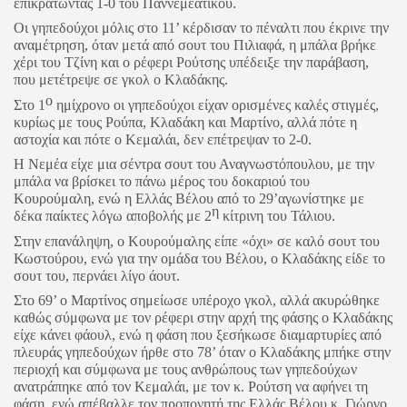
επικρατώντας 1-0 του Παννεμεατικού.
Οι γηπεδούχοι μόλις στο 11’ κέρδισαν το πέναλτι που έκρινε την
αναμέτρηση, όταν μετά από σουτ του Πιλιαφά, η μπάλα βρήκε
χέρι του Τζίνη και ο ρέφερι Ρούτσης υπέδειξε την παράβαση,
που μετέτρεψε σε γκολ ο Κλαδάκης.
ο
Στο 1
ημίχρονο οι γηπεδούχοι είχαν ορισμένες καλές στιγμές,
κυρίως με τους Ρούπα, Κλαδάκη και Μαρτίνο, αλλά πότε η
αστοχία και πότε ο Κεμαλάι, δεν επέτρεψαν το 2-0.
Η Νεμέα είχε μια σέντρα σουτ του Αναγνωστόπουλου, με την
μπάλα να βρίσκει το πάνω μέρος του δοκαριού του
Κουρούμαλη, ενώ η Ελλάς Βέλου από το 29’αγωνίστηκε με
η
δέκα παίκτες λόγω αποβολής με 2
κίτρινη του Τάλιου.
Στην επανάληψη, ο Κουρούμαλης είπε «όχι» σε καλό σουτ του
Κωστούρου, ενώ για την ομάδα του Βέλου, ο Κλαδάκης είδε το
σουτ του, περνάει λίγο άουτ.
Στο 69’ ο Μαρτίνος σημείωσε υπέροχο γκολ, αλλά ακυρώθηκε
καθώς σύμφωνα με τον ρέφερι στην αρχή της φάσης ο Κλαδάκης
είχε κάνει φάουλ, ενώ η φάση που ξεσήκωσε διαμαρτυρίες από
πλευράς γηπεδούχων ήρθε στο 78’ όταν ο Κλαδάκης μπήκε στην
περιοχή και σύμφωνα με τους ανθρώπους των γηπεδούχων
ανατράπηκε από τον Κεμαλάι, με τον κ. Ρούτση να αφήνει τη
φάση, ενώ απέβαλλε τον προπονητή της Ελλάς Βέλου κ. Γιώργο