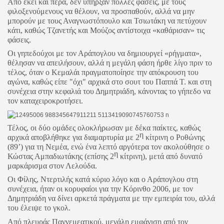
Από εκεί και πέρα, δεν υπήρξαν πολλές φάσεις, με τους
φιλοξενούμενους να θέλουν, να προσπαθούν, αλλά να μην
μπορούν με τους Αναγνωστόπουλο και Τσιωτάκη να πετύχουν
κάτι, καθώς Τζανετής και Μούζος αντίστοιχα «καθάρισαν» τις
φάσεις.
Οι γηπεδούχοι με τον Αράπογλου να δημιουργεί «ρήγματα»,
θέλησαν να απειλήσουν, αλλά η μεγάλη φάση ήρθε λίγο πριν το
τέλος, όταν ο Κεμαλάι πραγματοποίησε την απόκρουση του
αγώνα, καθώς είπε "όχι" αρχικά στο σουτ του Παππά Τ. και στη
συνέχεια στην κεφαλιά του Δημητριάδη, κάνοντας το γήπεδο να
τον καταχειροκροτήσει.
Τέλος, οι δύο ομάδες ολοκλήρωσαν με δέκα παίκτες, καθώς
η
αρχικά αποβλήθηκε για διαμαρτυρία με 2
κίτρινη ο Ροθώνης
(89’) για τη Νεμέα, ενώ ένα λεπτό αργότερα τον ακολούθησε ο
η
Κώστας Αμπαδιωτάκης (επίσης 2
κίτρινη), μετά από δυνατό
μαρκάρισμα στον Λελούδα.
Οι Φίλης, Ντερτιλής κατά κύριο λόγο και ο Αράπογλου στη
συνέχεια, ήταν οι κορυφαίοι για την Κόρινθο 2006, με τον
Δημητριάδη να δίνει αρκετά πράγματα με την εμπειρία του, αλλά
του έλειψε το γκολ.
Από πλευράς Παννεμεατικού, μεγάλη εμφάνιση από τον