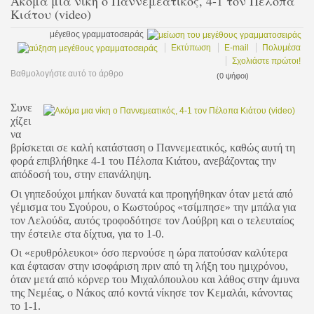
Ακόμα μια νίκη ο Παννεμεατικός, 4-1 τον Πέλοπα
Κιάτου (video)
μέγεθος γραμματοσειράς
Εκτύπωση
E-mail
Πολυμέσα
Σχολιάστε πρώτοι!
Βαθμολογήστε αυτό το άρθρο
(0 ψήφοι)
Συνε
χίζει
να
βρίσκεται σε καλή κατάσταση ο Παννεμεατικός, καθώς αυτή τη
φορά επιβλήθηκε 4-1 του Πέλοπα Κιάτου, ανεβάζοντας την
απόδοσή του, στην επανάληψη.
Οι γηπεδούχοι μπήκαν δυνατά και προηγήθηκαν όταν μετά από
γέμισμα του Σγούρου, ο Κωστούρος «τσίμπησε» την μπάλα για
τον Λελούδα, αυτός τροφοδότησε τον Λούβρη και ο τελευταίος
την έστειλε στα δίχτυα, για το 1-0.
Οι «ερυθρόλευκοι» όσο περνούσε η ώρα πατούσαν καλύτερα
και έφτασαν στην ισοφάριση πριν από τη λήξη του ημιχρόνου,
όταν μετά από κόρνερ του Μιχαλόπουλου και λάθος στην άμυνα
της Νεμέας, ο Νάκος από κοντά νίκησε τον Κεμαλάι, κάνοντας
το 1-1.