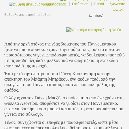
Εκτύπωση
E-mail
Σχολιάστε
πρώτοι!
Βαθμολογήστε αυτό το άρθρο
(1 Ψήφος)
Από την αρχή στόχος της νέας διοίκησης του Παννεμεατικού
ήταν να μπορέσουν να έχουν στην ομάδα τους, όσο το δυνατόν
περισσότερους γηγενείς ποδοσφαιριστές, να δουλέψουν πιο πολύ
με τις ακαδημίες ώστε μελλοντικά να απαρτίζεται η ενδεκάδα
από παιδιά της περιοχής.
Έτσι μετά την επιστροφή του Γιάννη Κασκαντάμη και την
απόκτηση του Μπάμπη Μητράκου, ένα ακόμα παιδί από την
οικογένεια του Παννεμεατικού, αποτελεί και πάλι μέλος της
ομάδας.
Ο λόγος για τον Γιάννη Μπεξή, ο οποίος μετά από ένα χρόνο στη
Θύελλα Λεοντίου, αποφάσισε να γυρίσει στον Παννεμεατικό,
ώστε να βοηθήσει όσο μπορεί και αυτός, τη νέα προσπάθεια που
γίνεται στο σύλλογο.
Τέλος, συνεχίζονται οι επαφές με ποδοσφαιριστές, ώστε μέσα
στις επόμενες ημέρες να ολοκληρωθεί το ρόστερ του συλλόγου