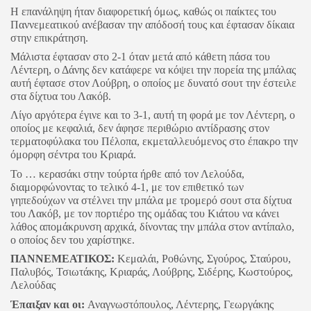
Η επανάληψη ήταν διαφορετική όμως, καθώς οι παίκτες του
Παννεμεατικού ανέβασαν την απόδοσή τους και έφτασαν δίκαια
στην επικράτηση.
Μάλιστα έφτασαν στο 2-1 όταν μετά από κάθετη πάσα του
Λέντερη, ο Δάνης δεν κατάφερε να κόψει την πορεία της μπάλας
αυτή έφτασε στον Λούβρη, ο οποίος με δυνατό σουτ την έστειλε
στα δίχτυα του Λακόβ.
Λίγο αργότερα έγινε και το 3-1, αυτή τη φορά με τον Λέντερη, ο
οποίος με κεφαλιά, δεν άφησε περιθώριο αντίδρασης στον
τερματοφύλακα του Πέλοπα, εκμεταλλευόμενος στο έπακρο την
όμορφη σέντρα του Κριαρά.
Το … κερασάκι στην τούρτα ήρθε από τον Λελούδα,
διαμορφώνοντας το τελικό 4-1, με τον επιθετικό των
γηπεδούχων να στέλνει την μπάλα με τρομερό σουτ στα δίχτυα
του Λακόβ, με τον πορτιέρο της ομάδας του Κιάτου να κάνει
λάθος απομάκρυνση αρχικά, δίνοντας την μπάλα στον αντίπαλο,
ο οποίος δεν του χαρίστηκε.
ΠΑΝΝΕΜΕΑΤΙΚΟΣ:
Κεμαλάι, Ροθώνης, Σγούρος, Σταύρου,
Παλυβός, Τσιωτάκης, Κριαράς, Λούβρης, Σιδέρης, Κωστούρος,
Λελούδας
Έπαιξαν και οι:
Αναγνωστόπουλος, Λέντερης, Γεωργάκης