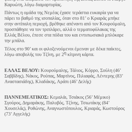
Καρυώτη, λόγω διαμαρτυρίας.
Πάντως η ομάδα της Νεμέας έχασε τεράστια ευκαιρία για να
πάρει το βαθμό της ισοπαλίας, όταν στο 81’ ο Κριαράς μπήκε
στην αντίπαλη περιοχή, βρέθηκε απέναντι από τον Κουρούμαλη,
προσπάθησε να τον τριπλάρει, αλλά ο τερματοφύλακας της
Ελλάς Βέλου, έπεσε στα πόδια του και εντυπωσιακά μπλόκαρε
την μπάλα.
Τέλος στο 90’ και οι φιλοξενούμενοι έμειναν με δέκα παίκτες,
η
λόγω αποβολής του Τζίνη, με 2
κίτρινη κάρτα.
ΕΛΛΑΣ ΒΕΛΟΥ:
Κουρούμαλης, Τάλιος, Κόρρο, Σούλη (46’
Σαββίδης), Νάκος, Ρούπας, Μαρτίνος, Πιλιαφάς, Λέντερης (83’
Αναστασιάδης), Κλαδάκης, Αράπι (46’ Δελής)
ΠΑΝΝΕΜΕΑΤΙΚΟΣ:
Κεμαλάι, Τσιάκος (56’ Μέμικο)
Σγούρος, Δημαράκης, Παλυβός, Τζίνης, Τσιωτάκης (84’
Χουσελάς), Ροθώνης, Αναγνωστόπουλος, Κριαράς, Κωστούρος
(73’ Αγγελής)