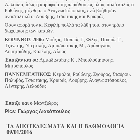
Λελούδα, ίσως η κορυφαία της περιόδου ως τώρα, πολύ καλός ο
Ροθώνης, μόχθησε ο Αναγνωστόπουλος, ενώ βοήθησαν
ανασταλτικά οι Λουβρης, Τσιωτάκης και Κριαράς.
Όσον αφορά τον κ. Κεφιλή, πολλά τα λάθη του, στον τρόπο
διαχείρισης των καρτών.
ΚΟΡΙΝΘΟΣ 2006:
Μούζος, Παππάς Γ., Φίλης, Παππάς Τ.,
Τζανετής, Ντερτιλής, Αμπαδιωτάκης Μ., Αράπογλου,
Δημητριάδης, Καπέλης, Λίλιος
Έπαιξαν και οι:
Αμπαδιωτάκης Κ., Μπουλούμπασης,
Μητρόπουλος
ΠΑΝΝΕΜΕΑΤΙΚΟΣ:
Κεμαλάι, Ροθώνης, Σγούρος, Σταύρου,
Παλυβός, Τσιωτάκης, Κριαράς, Λούβρης, Αναγνωστόπουλος,
Λέντερης, Λελούδας
Έπαιξε και ο
Μαντζιώρος
Pics: Γιώργος Λιακόπουλος
TA AΠOTEΛΕΣΜΑΤΑ ΚΑΙ Η ΒΑΘΜΟΛΟΓΙΑ
09/01/2016